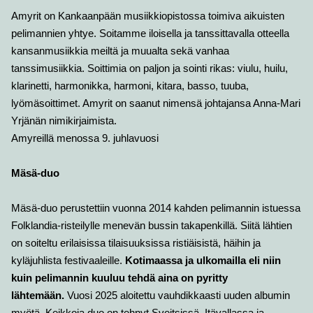
Amyrit on Kankaanpään musiikkiopistossa toimiva aikuisten
pelimannien yhtye. Soitamme iloisella ja tanssittavalla otteella
kansanmusiikkia meiltä ja muualta sekä vanhaa
tanssimusiikkia. Soittimia on paljon ja sointi rikas: viulu, huilu,
klarinetti, harmonikka, harmoni, kitara, basso, tuuba,
lyömäsoittimet. Amyrit on saanut nimensä johtajansa Anna-Mari
Yrjänän nimikirjaimista.
Amyreillä menossa 9. juhlavuosi
Mäsä-duo
Mäsä-duo perustettiin vuonna 2014 kahden pelimannin istuessa
Folklandia-risteilylle menevän bussin takapenkillä. Siitä lähtien
on soiteltu erilaisissa tilaisuuksissa ristiäisistä, häihin ja
kyläjuhlista festivaaleille.
Kotimaassa ja ulkomailla eli niin
kuin pelimannin kuuluu tehdä aina on pyritty
lähtemään.
Vuosi 2025 aloitettu vauhdikkaasti uuden albumin
myötä. Keikkoja duo on tehnyt Sveitsissä, Itävallassa ja