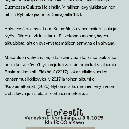
Suomessa Oulusta Helsinkiin. Virallinen levynjulkistaminen
tehtiin Rytmikorjaamolla, Seinäjoella 18.4.
Yhtyeessä soittavat Lauri Kotamäki,3-rivinen haitari+laulu ja
Kyösti Järvelä, viulu ja laulu. Eli kokoonpano on yhtyeen
alkuajoista lähtien pysynyt täsmälleen samana eli vahvana.
Mäsä-duon vahvuus on, että esiinnytään kaikissa paikoissa
mihin kutsu käy. Yhtye on julkaissut aiemmin kaksi albumia:
Ensimmäinen oli ”Eläköön” (2017), joka valittiin vuoden
kansanmusiikkilevyksi v.2017 ja toinen albumi oli
”Kutsumattomat” (2020).Nyt on siis kolmannen levyn vuoro.
Uutta levyä juhlistetaan kiertueen merkeissä.